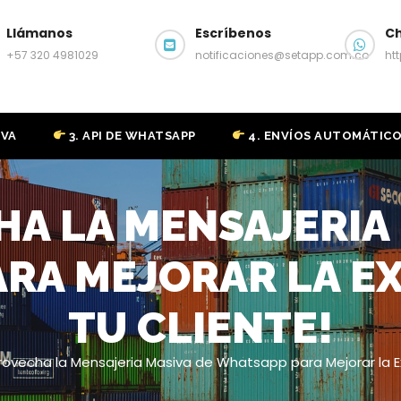
Llámanos
Escríbenos
C
+57 320 4981029
notificaciones@setapp.com.co
ht
IVA
3. API DE WHATSAPP
4. ENVÍOS AUTOMÁTIC
HA LA MENSAJERIA 
RA MEJORAR LA EX
TU CLIENTE!
rovecha la Mensajeria Masiva de Whatsapp para Mejorar la Ex