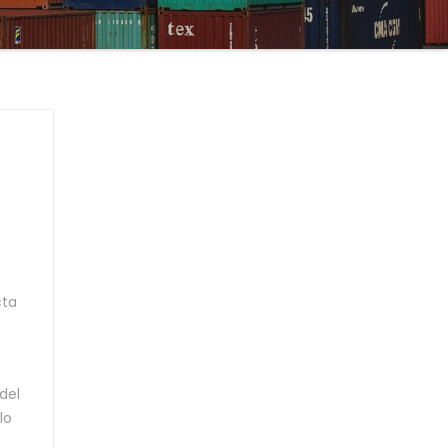
cta
del
lo