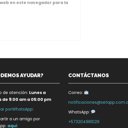
 web en este navegador para la
ODEMOS AYUDAR?
CONTÁCTANOS
io de atención:
Lunes a
Correo:
s de 9:00 am a 05:00 pm
notificaciones@setapp.com.
ar porWhatsApp
:
WhatsApp:
rtir a un amigo por
+573204981029
pp:
aquí