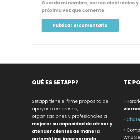
Guarda mi nombre, correo electrónico y
próxima vez que comente.
QUÉ ES SETAPP?
TE P
Setapp tiene el firme proposito de
» Horar
apoyar a empresas,
vierne
organizaciones y profesionales a
»
Chate
mejorar su capacidad de atraer y
» Compa
atender clientes de manera
WhatsA
automática, incorporando