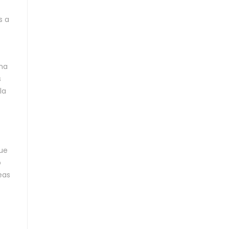
s a
ana
s
la
ue
o
eas