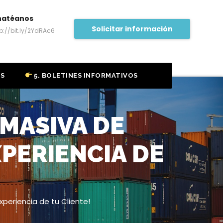
hatéanos
Solicitar información
tp://bit.ly/2YdRAc6
OS
5. BOLETINES INFORMATIVOS
MASIVA DE
PERIENCIA DE
periencia de tu Cliente!