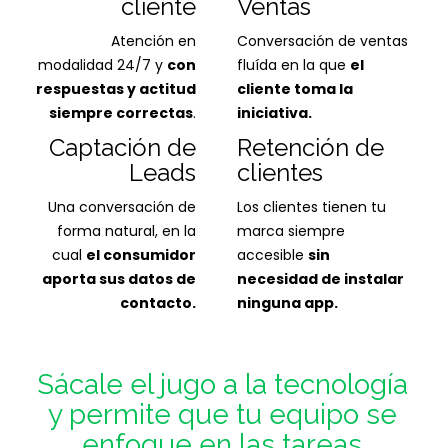
cliente
Ventas
Atención en
Conversación de ventas
modalidad 24/7 y
con
fluída en la que
el
respuestas y actitud
cliente toma la
siempre correctas
.
iniciativa.
Captación de
Retención de
Leads
clientes
Una conversación de
Los clientes tienen tu
forma natural, en la
marca siempre
cual
el consumidor
accesible
sin
aporta sus datos de
necesidad de instalar
contacto.
ninguna app.
Sácale el jugo a la tecnología
y permite que tu equipo se
enfoque en las tareas