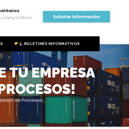
hatéanos
Solicitar información
tp://bit.ly/2YdRAc6
OS
5. BOLETINES INFORMATIVOS
E TU EMPRESA
 PROCESOS!
zación de Procesos!