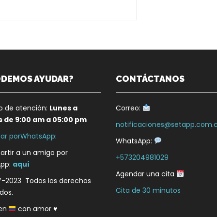
ODEMOS AYUDAR?
CONTÁCTANOS
io de atención:
Lunes a
Correo:
s de 9:00 am a 05:00 pm
notificaciones@setapp.com.
ar porWhatsApp
:
WhatsApp:
rtir a un amigo por
+573204981029
pp:
aquí
Agendar una cita
7-2023 Todos los derechos
Cita de 30 minutos
dos.
en
con amor
♥