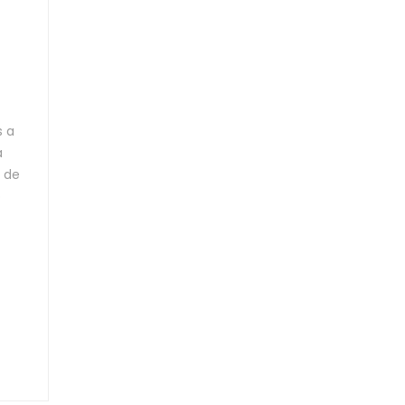
s a
a
s de
o