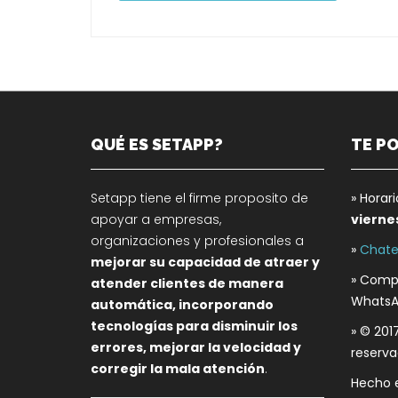
QUÉ ES SETAPP?
TE P
Setapp tiene el firme proposito de
» Horar
apoyar a empresas,
vierne
organizaciones y profesionales a
»
Chate
mejorar su capacidad de atraer y
» Compa
atender clientes de manera
WhatsA
automática, incorporando
tecnologías para disminuir los
» © 201
errores, mejorar la velocidad y
reserva
corregir la mala atención
.
Hecho 