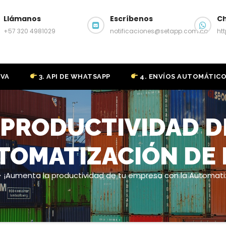
Llámanos
Escríbenos
C
+57 320 4981029
notificaciones@setapp.com.co
ht
IVA
3. API DE WHATSAPP
4. ENVÍOS AUTOMÁTIC
 PRODUCTIVIDAD D
TOMATIZACIÓN DE
¡Aumenta la productividad de tu empresa con la Automati