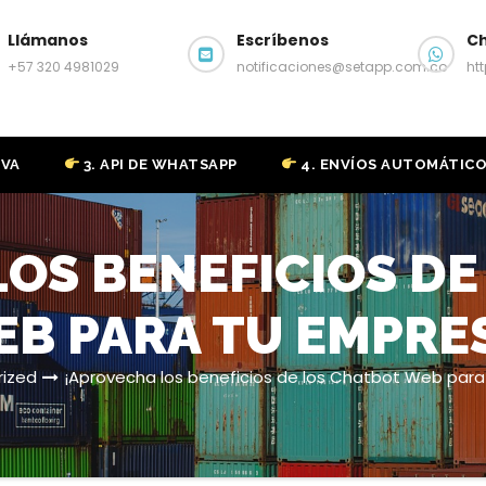
Llámanos
Escríbenos
C
+57 320 4981029
notificaciones@setapp.com.co
ht
IVA
3. API DE WHATSAPP
4. ENVÍOS AUTOMÁTIC
OS BENEFICIOS D
B PARA TU EMPRE
ized
¡Aprovecha los beneficios de los Chatbot Web para