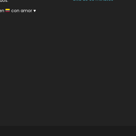
dos.
en
con amor
♥