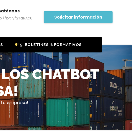
hatéanos
Solicitar información
tp://bit.ly/2YdRAc6
OS
5. BOLETINES INFORMATIVOS
E LOS CHATBOT
SA!
 tu empresa!