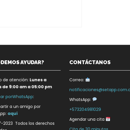
ODEMOS AYUDAR?
CONTÁCTANOS
io de atención:
Lunes a
Correo:
s de 9:00 am a 05:00 pm
notificaciones@setapp.com.
ar porWhatsApp
:
WhatsApp:
rtir a un amigo por
+573204981029
pp:
aquí
Agendar una cita
7-2023 Todos los derechos
Cita de 30 minutos