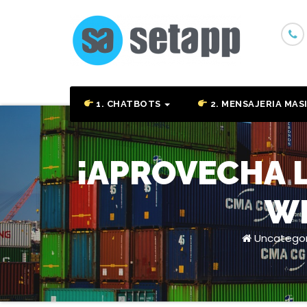
Skip
to
content
1. CHATBOTS
2. MENSAJERIA MAS
¡APROVECHA L
WE
Uncategor