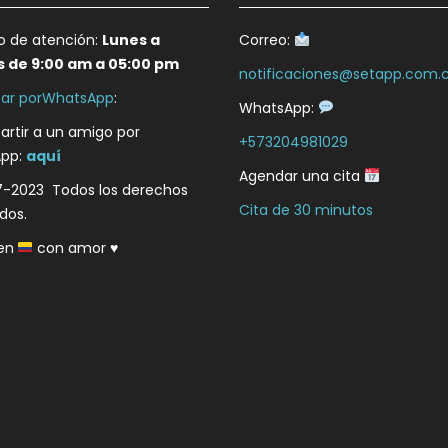
io de atención:
Lunes a
Correo:
s de 9:00 am a 05:00 pm
notificaciones@setapp.com.
ar porWhatsApp
:
WhatsApp:
rtir a un amigo por
+573204981029
pp:
aquí
Agendar una cita
7-2023 Todos los derechos
Cita de 30 minutos
dos.
en
con amor
♥