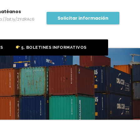
hatéanos
Solicitar información
tp://bit.ly/2YdRAc6
OS
5. BOLETINES INFORMATIVOS