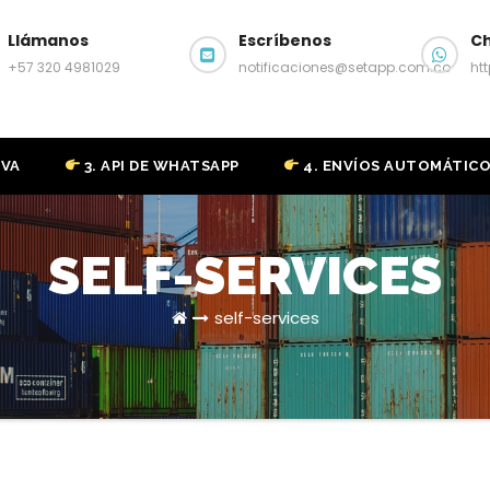
Llámanos
Escríbenos
C
+57 320 4981029
notificaciones@setapp.com.co
ht
IVA
3. API DE WHATSAPP
4. ENVÍOS AUTOMÁTIC
SELF-SERVICES
self-services