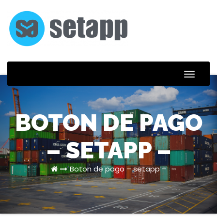
Skip
to
content
Toggle
Naviga
BOTON DE PAGO
– SETAPP –
Boton de pago – setapp –